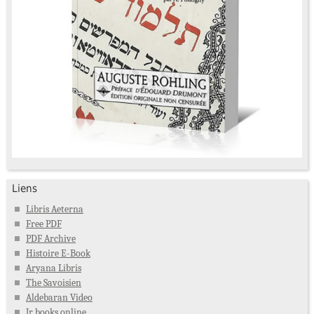
Liens
Libris Aeterna
Free PDF
PDF Archive
Histoire E-Book
Aryana Libris
The Savoisien
Aldebaran Video
Jr books online