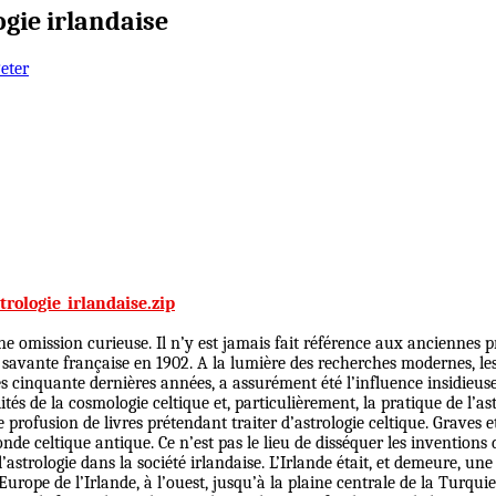
ogie irlandaise
Peter
trologie_irlandaise.zip
ne omission curieuse. Il n’y est jamais fait référence aux anciennes pr
e savante française en 1902. A la lumière des recherches modernes, les
les cinquante dernières années, a assurément été l’influence insidieu
tés de la cosmologie celtique et, particulièrement, la pratique de l’as
e profusion de livres prétendant traiter d’astrologie celtique. Graves
nde celtique antique. Ce n’est pas le lieu de disséquer les inventions 
’astrologie dans la société irlandaise. L’Irlande était, et demeure, une 
urope de l’Irlande, à l’ouest, jusqu’à la plaine centrale de la Turquie