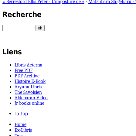
« Berresford Ellis Peter - L'imposture de «
-
Matsubara Shigeharu - 
Recherche
Liens
Libris Aeterna
Free PDF
PDF Archive
Histoire E-Book
Aryana Libris
The Savoisien
Aldebaran Video
Jr books online
To top
Home
Ex-Libris
Tags