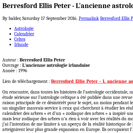
Berresford Ellis Peter - L'ancienne astrol
By balder,
Saturday 17 September 2016.
Permalink
Berresford Ellis 
Astrologie
Calendrier
Celtes
Irlande
Auteur :
Berresford Ellis Peter
Ouvrage :
L'ancienne astrologie irlandaise
Année : 1996
Lien de téléchargement :
Berresford_Ellis_Peter_-_L_ancienne_as
On rencontre, dans toutes les histoires de l’astrologie occidentale, u
étude sérieuse sur l’astrologie celtique a été publiée dans une revu
raison principale de ce désintérêt pour le sujet, au moins pendant 
un singulier mauvais service à ceux qui cherchent à étudier les réali
calendrier des arbres » et d’un « zodiaque des arbres » a inspiré un
mais leur zodiaque des arbres n’a rien à voir avec les réalités du mo
j’ai l’intention de me limiter à un aperçu de la réalité historique de l
atteignirent leur plus grande expansion en Europe. Ils occupaient l’E