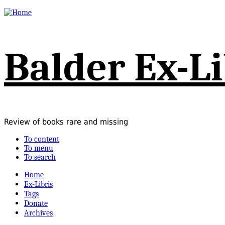
Balder Ex-Li
Review of books rare and missing
To content
To menu
To search
Home
Ex-Libris
Tags
Donate
Archives