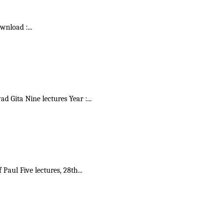
ownload :
...
vad Gita Nine lectures Year :
...
f Paul Five lectures, 28th
...