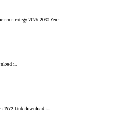
acism strategy 2026-2030 Year :
...
wnload :
...
r : 1972 Link download :
...