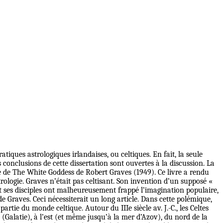
atiques astrologiques irlandaises, ou celtiques. En fait, la seule
 conclusions de cette dissertation sont ouvertes à la discussion. La
se de The White Goddess de Robert Graves (1949). Ce livre a rendu
trologie. Graves n’était pas celtisant. Son invention d’un supposé «
 et ses disciples ont malheureusement frappé l’imagination populaire,
de Graves. Ceci nécessiterait un long article. Dans cette polémique,
partie du monde celtique. Autour du IIIe siècle av. J.-C., les Celtes
 (Galatie), à l’est (et même jusqu’à la mer d’Azov), du nord de la