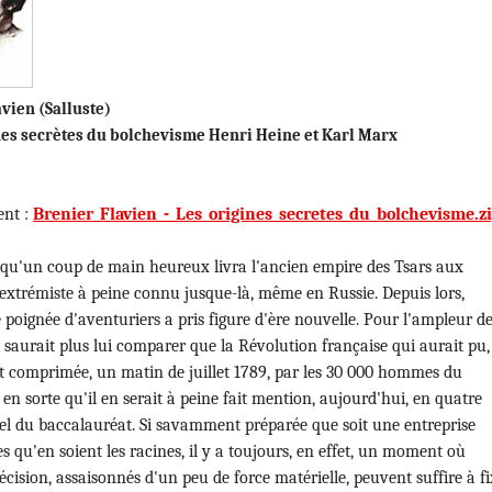
vien (Salluste)
nes secrètes du bolchevisme Henri Heine et Karl Marx
ent :
Brenier_Flavien_-_Les_origines_secretes_du_bolchevisme.z
s qu'un coup de main heureux livra l'ancien empire des Tsars aux
extrémiste à peine connu jusque-là, même en Russie. Depuis lors,
 poignée d'aventuriers a pris figure d'ère nouvelle. Pour l'ampleur d
saurait plus lui comparer que la Révolution française qui aurait pu, 
nt comprimée, un matin de juillet 1789, par les 30 000 hommes du
en sorte qu'il en serait à peine fait mention, aujourd'hui, en quatre
el du baccalauréat. Si savamment préparée que soit une entreprise
es qu'en soient les racines, il y a toujours, en effet, un moment où
écision, assaisonnés d'un peu de force matérielle, peuvent suffire à fi