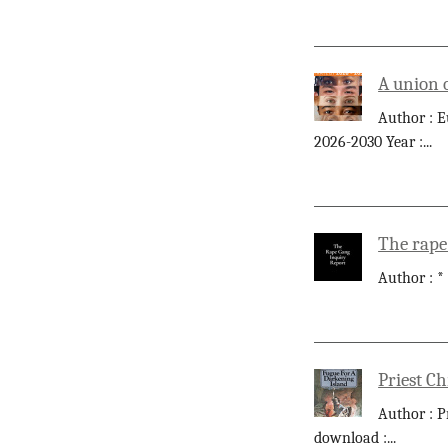
A union 
Author : E
2026-2030 Year :
...
The rape
Author : *
Priest Ch
Author : P
download :
...