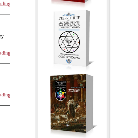
ading
gy
ading
ading