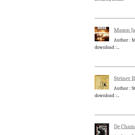
Mason Ja
Author : M
download :
...
Steiner 
Author : S
download :
...
De Chamb