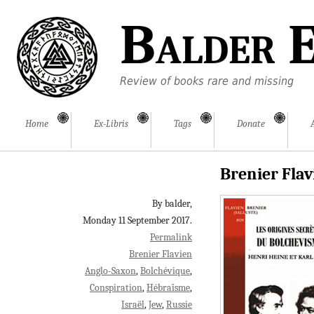
Balder E
Review of books rare and missing
Home
Ex-Libris
Tags
Donate
Brenier Flav
By balder,
Monday 11 September 2017.
Permalink
Brenier Flavien
Anglo-Saxon
Bolchévique
Conspiration
Hébraïsme
Israël
Jew
Russie