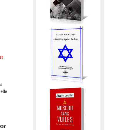
ip
es
elle
xer