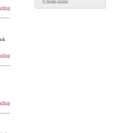
Jr books online
ading
ink
ading
ading