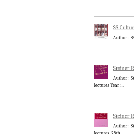
SS Cultur
Author : S
Steiner R
Author : S
lectures Year :
...
Steiner R
Author : S
lectures, 28th
...