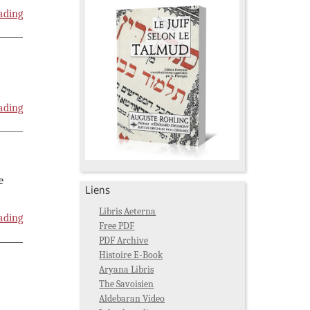
ading
ading
e
Liens
Libris Aeterna
ading
Free PDF
PDF Archive
Histoire E-Book
Aryana Libris
The Savoisien
Aldebaran Video