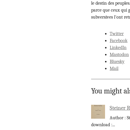
le destin des peuples
parce que ceux qui go
subversives l'ont re
Twitter
Facebook
LinkedIn
Mastodon
Bluesky
Mail
You might al
Steiner 
Author : S
download :
...