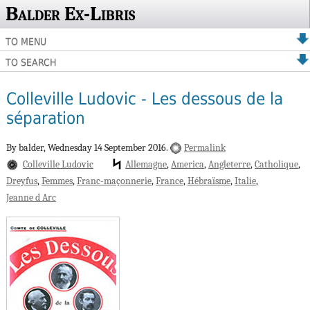
Balder Ex-Libris
TO MENU
TO SEARCH
Colleville Ludovic - Les dessous de la
séparation
By balder,
Wednesday 14 September 2016.
Permalink
Colleville Ludovic
Allemagne
America
Angleterre
Catholique
Dreyfus
Femmes
Franc-maçonnerie
France
Hébraïsme
Italie
Jeanne d Arc