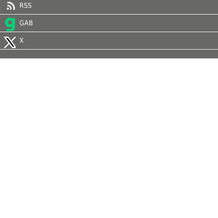
RSS
GAB
X