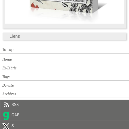
Liens
To top
Home
Ex-Libris
Tags
Donate
Archives
RSS
GAB
X