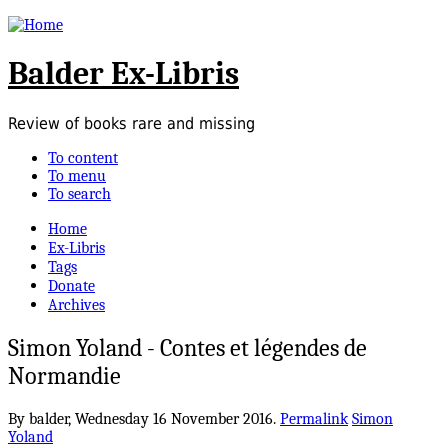
Balder Ex-Libris
Review of books rare and missing
To content
To menu
To search
Home
Ex-Libris
Tags
Donate
Archives
Simon Yoland - Contes et légendes de
Normandie
By balder,
Wednesday 16 November 2016.
Permalink
Simon
Yoland