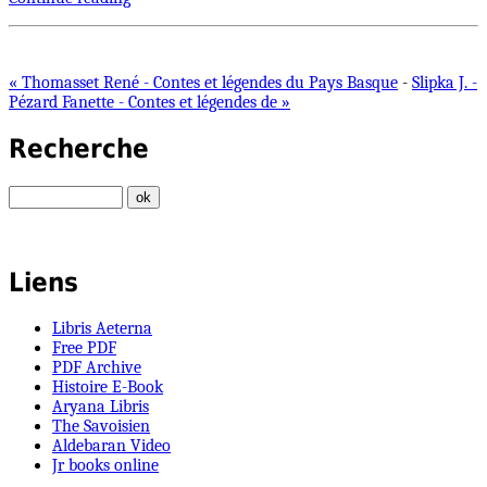
« Thomasset René - Contes et légendes du Pays Basque
-
Slipka J. -
Pézard Fanette - Contes et légendes de »
Recherche
Liens
Libris Aeterna
Free PDF
PDF Archive
Histoire E-Book
Aryana Libris
The Savoisien
Aldebaran Video
Jr books online