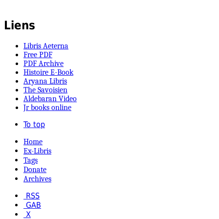
Liens
Libris Aeterna
Free PDF
PDF Archive
Histoire E-Book
Aryana Libris
The Savoisien
Aldebaran Video
Jr books online
To top
Home
Ex-Libris
Tags
Donate
Archives
RSS
GAB
X