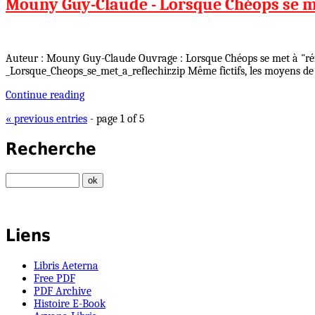
Mouny Guy-Claude - Lorsque Chéops se met
Auteur : Mouny Guy-Claude Ouvrage : Lorsque Chéops se met à "réfl
_Lorsque_Cheops_se_met_a_reflechir.zip Même fictifs, les moyens 
Continue reading
« previous entries
- page 1 of 5
Recherche
Liens
Libris Aeterna
Free PDF
PDF Archive
Histoire E-Book