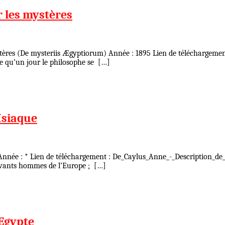
r les mystères
ystères (De mysteriis Ægyptiorum) Année : 1895 Lien de téléchargement
te qu’un jour le philosophe se […]
Isiaque
Année : * Lien de téléchargement : De_Caylus_Anne_-_Description_de_la
savants hommes de l’Europe ; […]
'Egypte