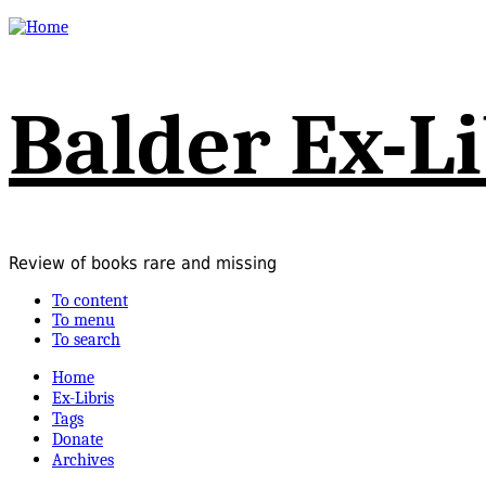
Balder Ex-Li
Review of books rare and missing
To content
To menu
To search
Home
Ex-Libris
Tags
Donate
Archives