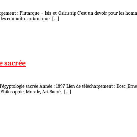
rgement : Plutarque_-_Isis_et_Osiris.zip C’est un devoir pour les homm
e les connaître autant que […]
ie sacrée
 l'égyptologie sacrée Année : 1897 Lien de téléchargement : Bosc_Ernes
 Philosophie, Morale, Art Sacré, […]