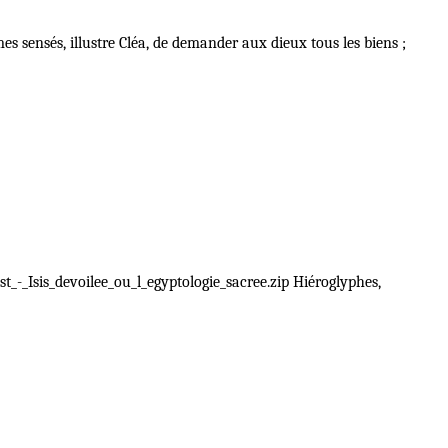
es sensés, illustre Cléa, de demander aux dieux tous les biens ;
t_-_Isis_devoilee_ou_l_egyptologie_sacree.zip Hiéroglyphes,