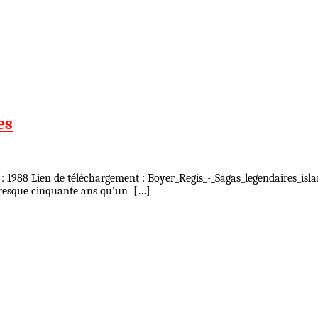
es
 : 1988 Lien de téléchargement : Boyer_Regis_-_Sagas_legendaires_isl
à presque cinquante ans qu'un […]