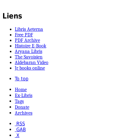
Liens
Libris Aeterna
Free PDF
PDF Archive
Histoire E-Book
Aryana Libris
The Savoisien
Aldebaran Video
Jr books online
To top
Home
Ex-Libris
Tags
Donate
Archives
RSS
GAB
X