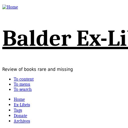
Balder Ex-Li
Review of books rare and missing
To content
To menu
To search
Home
Ex-Libris
Tags
Donate
Archives