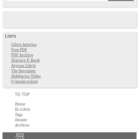
Liens
Libris Aeterna
Free PDF
PDF Archive
Histoire E-Book
Aryana Libris
The Savoisien
Aldebaran Video
Jr books online
TO TOP
Home
Ex-Libris
Tags
Donate
Archives
RSS