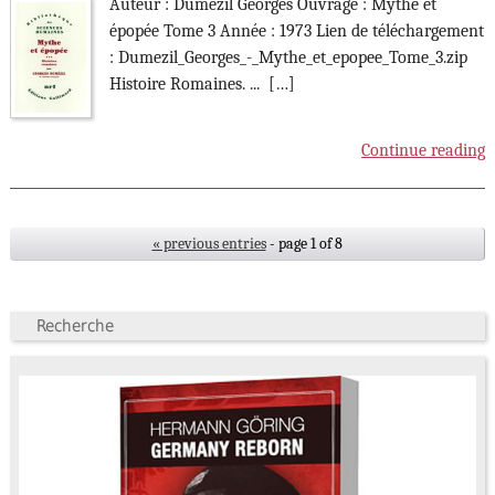
Auteur : Dumézil Georges Ouvrage : Mythe et
épopée Tome 3 Année : 1973 Lien de téléchargement
: Dumezil_Georges_-_Mythe_et_epopee_Tome_3.zip
Histoire Romaines. ... […]
Continue reading
« previous entries
- page 1 of 8
Recherche