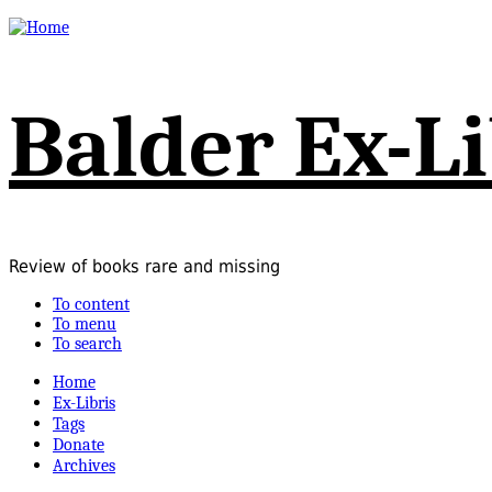
Balder Ex-Li
Review of books rare and missing
To content
To menu
To search
Home
Ex-Libris
Tags
Donate
Archives