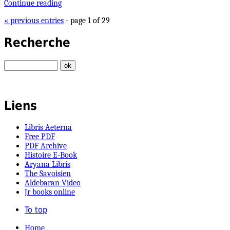
Continue reading
« previous entries
- page 1 of 29
Recherche
Liens
Libris Aeterna
Free PDF
PDF Archive
Histoire E-Book
Aryana Libris
The Savoisien
Aldebaran Video
Jr books online
To top
Home