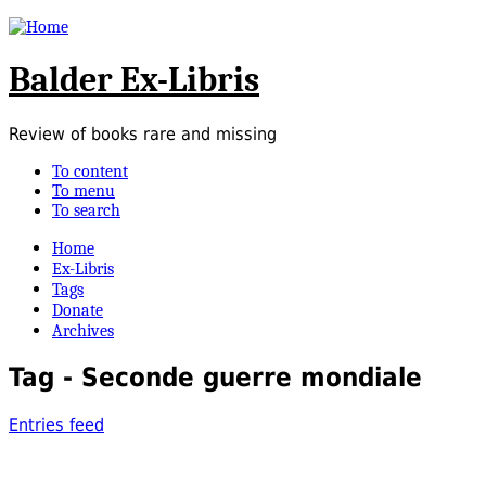
Balder Ex-Libris
Review of books rare and missing
To content
To menu
To search
Home
Ex-Libris
Tags
Donate
Archives
Tag - Seconde guerre mondiale
Entries feed