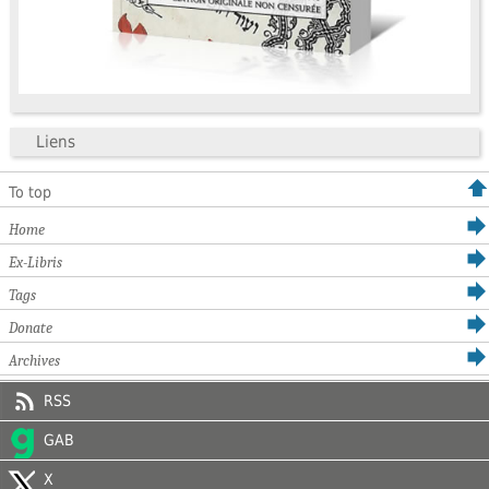
Liens
To top
Home
Ex-Libris
Tags
Donate
Archives
RSS
GAB
X