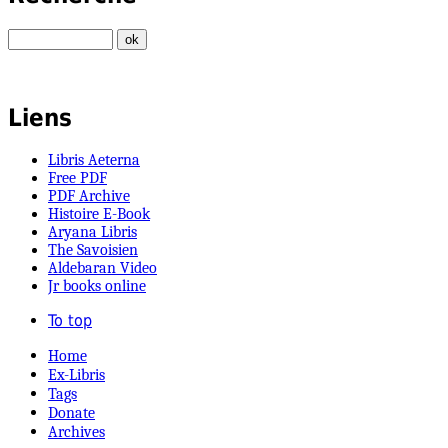
Liens
Libris Aeterna
Free PDF
PDF Archive
Histoire E-Book
Aryana Libris
The Savoisien
Aldebaran Video
Jr books online
To top
Home
Ex-Libris
Tags
Donate
Archives