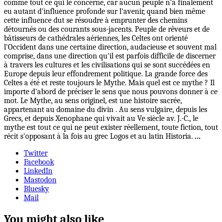
comme tout ce qui le concerne, car aucun peuple n'a finalement
eu autant d'influence profonde sur l'avenir, quand bien même
cette influence dut se résoudre à emprunter des chemins
détournés ou des courants sous-jacents. Peuple de rêveurs et de
bâtisseurs de cathédrales aériennes, les Celtes ont orienté
l'Occident dans une certaine direction, audacieuse et souvent mal
comprise, dans une direction qu'il est parfois difficile de discerner
à travers les cultures et les civilisations qui se sont succédées en
Europe depuis leur effondrement politique. La grande force des
Celtes a été et reste toujours le Mythe. Mais quel est ce mythe ? Il
importe d'abord de préciser le sens que nous pouvons donner à ce
mot. Le Mythe, au sens originel, est une histoire sacrée,
appartenant au domaine du divin . Au sens vulgaire, depuis les
Grecs, et depuis Xenophane qui vivait au Ve siècle av. J.-C., le
mythe est tout ce qui ne peut exister réellement, toute fiction, tout
récit s'opposant à la fois au grec Logos et au latin Historia.
...
Twitter
Facebook
LinkedIn
Mastodon
Bluesky
Mail
You might also like