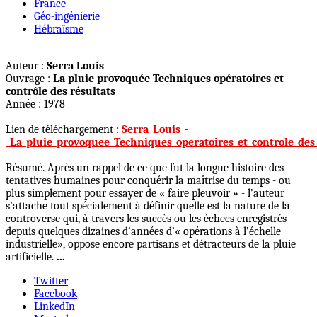
France
Géo-ingénierie
Hébraïsme
Auteur :
Serra Louis
Ouvrage :
La pluie provoquée Techniques opératoires et
contrôle des résultats
Année : 1978
Lien de téléchargement :
Serra_Louis_-
_La_pluie_provoquee_Techniques_operatoires_et_controle_des_
Résumé. Après un rappel de ce que fut la longue histoire des
tentatives humaines pour conquérir la maîtrise du temps - ou
plus simplement pour essayer de « faire pleuvoir » - l’auteur
s’attache tout spécialement à définir quelle est la nature de la
controverse qui, à travers les succès ou les échecs enregistrés
depuis quelques dizaines d’années d’« opérations à l’échelle
industrielle», oppose encore partisans et détracteurs de la pluie
artificielle.
...
Twitter
Facebook
LinkedIn