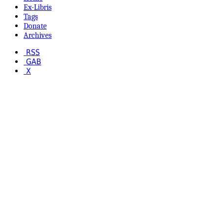
Ex-Libris
Tags
Donate
Archives
RSS
GAB
X