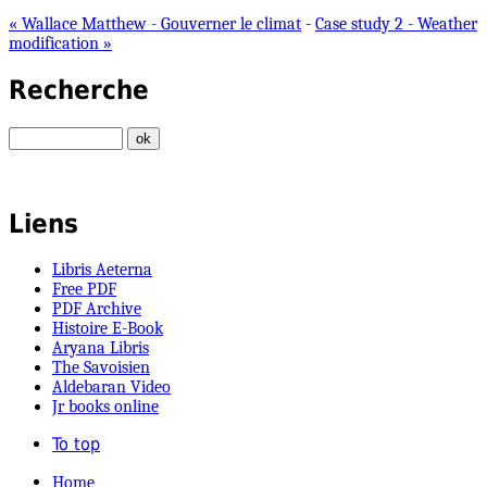
« Wallace Matthew - Gouverner le climat
-
Case study 2 - Weather
modification »
Recherche
Liens
Libris Aeterna
Free PDF
PDF Archive
Histoire E-Book
Aryana Libris
The Savoisien
Aldebaran Video
Jr books online
To top
Home