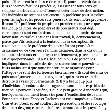
puisqu'ils retirent la richesse (le capital), pour la retenir dans
leurs énormes fortunes privées; c) assassinant tous ceux qui
s'opposent à leur marche effrénée et déterminée de destruction.
Ces individus ne sont pas seulement un problème pour la police,
pour les juges et les procureurs généraux, ils sont notre problème :
ils sont "le" problème du peuple : a) premièrement, parce que
beaucoup de juges, de policiers et de procureurs sont déjà
corrompus et sont entrés dans la machine millionnaire de mort,
favorisant les trafiquants dans leur travail; b) deuxièmement,
parce que s'ils résistent à la tentation de la corruption, ils
retombent dans le problème de la peur. Ils ont peur d'être
assassinés ou de voir leurs familles décimées, dans le cas où ils
s'opposeraient aux criminels; c) troisièmement, parce que la lutte
est disproportionnée : Il n y a beaucoup plus de personnes
impliquées dans le trafic des drogues, avec tout le pouvoir dans
leurs mains, ainsi que toute une structure organisée pour
l'attaque (ce sont des forteresses bien armées). Ils sont devenus de
puissants "gouvernements marginaux", qui sont en train de
détruire les vrais gouvernements. 2. Il y a beaucoup plus
d'individus dépendants de la drogue, qui sont même capables de
tuer pour pouvoir l'acquérir; 3. que le petit groupe d'individus qui,
héroïquement donnent leurs vies pour 1 'éradication de ce mal.
Pour cette raison Keppe et Pacheco ont été attaqués aux Etats-
Unis et au Brésil, et ont souffert des persécutions et des sabotages
de la part de groupes secrets infiltrés partout dans les pays où il y