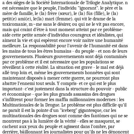
a des sièges de la Société Internationale de Trilogie Analytique. n
est nécessaire que le peuple, l'individu "ignorant". le père et la
mère de famille, le (la) frère (sœur), le (la) fùs (fille), le (la)
petit(e) ami(e), le(la) mari (femme). qui vit le drame de la
toxicomanie, m~me sans le désirer, ou qui ne le vit pas encore,
mais qui craint d’être à tout moment atteint par ce problème-
aide cette petite armée d'individus courageux et idéalistes, qui
aiment la vie et qui espèrent encore voir naitre une humanité
meilleure. La responsabilité pour l'avenir de l'humanité est dans
les mains de tous les êtres humains - du peuple - et non de leurs
gouvernements. Plusieurs gouvernements sont déjà contaminés
par ce problème et il est nécessaire que les populations se
réveillent à cette réalité. La situation est grave - le mal est déjà
allé trop loin et, même les gouvernements honnêtes qui sont
maintenant disposés à mener cette guerre, ne pourront plus
abattre l'ennemi tout seuls. Y compris- et ce qui est le plus
important- c'est justement dans la structure du pouvoir - public
et économique - que les plus grands assassins des drogues
s'infiltrent pour former les maffia millionnaires modernes : les
Multinationales de la Drogue. Le problème est plus difficile qu'il
ne parait il est la pointe d'un "iceberg" gigantesque, car les
multinationales des drogues sont comme des fantômes qui ne se
montrent pas à la lumière de la vérité - elles se masquent, se
cachent aux yeux du peuple et agissent dans l'ombre, par
derrière, bâillonnant les journalistes pour qu'ils ne les dénoncent