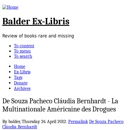
Balder Ex-Libris
Review of books rare and missing
To content
To menu
To search
Home
Ex-Libris
Tags
Donate
Archives
De Souza Pacheco Cláudia Bernhardt - La
Multinationale Américaine des Drogues
By balder,
Thursday 26 April 2012.
Permalink
De Souza Pacheco
Cláudia Bernhardt