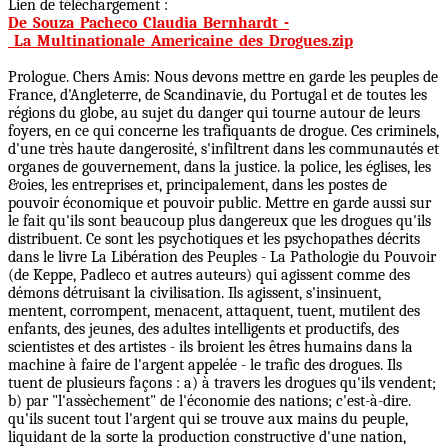
Lien de téléchargement :
De_Souza_Pacheco_Claudia_Bernhardt_-
_La_Multinationale_Americaine_des_Drogues.zip
Prologue. Chers Amis: Nous devons mettre en garde les peuples de
France, d'Angleterre, de Scandinavie, du Portugal et de toutes les
régions du globe, au sujet du danger qui tourne autour de leurs
foyers, en ce qui concerne les trafiquants de drogue. Ces criminels,
d'une très haute dangerosité, s'infiltrent dans les communautés et
organes de gouvernement, dans la justice. la police, les églises, les
&oies, les entreprises et, principalement, dans les postes de
pouvoir économique et pouvoir public. Mettre en garde aussi sur
le fait qu'ils sont beaucoup plus dangereux que les drogues qu'ils
distribuent. Ce sont les psychotiques et les psychopathes décrits
dans le livre La Libération des Peuples - La Pathologie du Pouvoir
(de Keppe, Padleco et autres auteurs) qui agissent comme des
démons détruisant la civilisation. Ils agissent, s'insinuent,
mentent, corrompent, menacent, attaquent, tuent, mutilent des
enfants, des jeunes, des adultes intelligents et productifs, des
scientistes et des artistes - ils broient les êtres humains dans la
machine à faire de l'argent appelée - le trafic des drogues. Ils
tuent de plusieurs façons : a) à travers les drogues qu'ils vendent;
b) par "l'assèchement" de l'économie des nations; c'est-à-dire.
qu'ils sucent tout l'argent qui se trouve aux mains du peuple,
liquidant de la sorte la production constructive d'une nation,