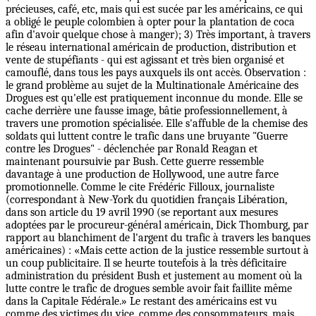
précieuses, café, etc, mais qui est sucée par les américains, ce qui
a obligé le peuple colombien à opter pour la plantation de coca
afin d'avoir quelque chose à manger); 3) Très important, à travers
le réseau international américain de production, distribution et
vente de stupéfiants - qui est agissant et très bien organisé et
camouflé, dans tous les pays auxquels ils ont accès. Observation :
le grand problème au sujet de la Multinationale Américaine des
Drogues est qu'elle est pratiquement inconnue du monde. Elle se
cache derrière une fausse image, bâtie professionnellement, à
travers une promotion spécialisée. Elle s'affuble de la chemise des
soldats qui luttent contre le trafic dans une bruyante "Guerre
contre les Drogues" - déclenchée par Ronald Reagan et
maintenant poursuivie par Bush. Cette guerre ressemble
davantage à une production de Hollywood, une autre farce
promotionnelle. Comme le cite Frédéric Filloux, journaliste
(correspondant à New-York du quotidien français Libération,
dans son article du 19 avril 1990 (se reportant aux mesures
adoptées par le procureur-général américain, Dick Thomburg, par
rapport au blanchiment de l'argent du trafic à travers les banques
américaines) : «Mais cette action de la justice ressemble surtout à
un coup publicitaire. Il se heurte toutefois à la très déficitaire
administration du président Bush et justement au moment où la
lutte contre le trafic de drogues semble avoir fait faillite même
dans la Capitale Fédérale.» Le restant des américains est vu
comme des victimes du vice, comme des consommateurs, mais