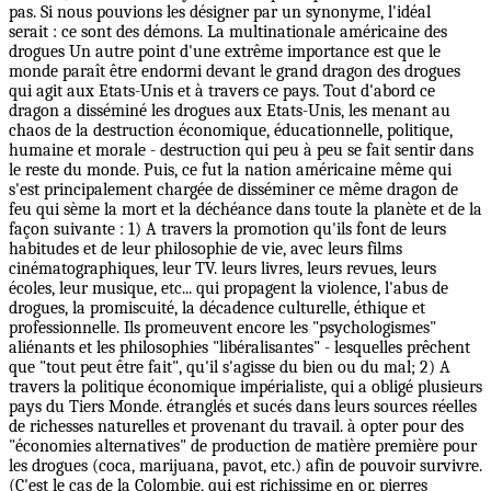
pas. Si nous pouvions les désigner par un synonyme, l'idéal
serait : ce sont des démons. La multinationale américaine des
drogues Un autre point d'une extrême importance est que le
monde paraît être endormi devant le grand dragon des drogues
qui agit aux Etats-Unis et à travers ce pays. Tout d'abord ce
dragon a disséminé les drogues aux Etats-Unis, les menant au
chaos de la destruction économique, éducationnelle, politique,
humaine et morale - destruction qui peu à peu se fait sentir dans
le reste du monde. Puis, ce fut la nation américaine même qui
s'est principalement chargée de disséminer ce même dragon de
feu qui sème la mort et la déchéance dans toute la planète et de la
façon suivante : 1) A travers la promotion qu'ils font de leurs
habitudes et de leur philosophie de vie, avec leurs films
cinématographiques, leur TV. leurs livres, leurs revues, leurs
écoles, leur musique, etc... qui propagent la violence, l'abus de
drogues, la promiscuité, la décadence culturelle, éthique et
professionnelle. Ils promeuvent encore les "psychologismes"
aliénants et les philosophies "libéralisantes" - lesquelles prêchent
que "tout peut être fait", qu'il s'agisse du bien ou du mal; 2) A
travers la politique économique impérialiste, qui a obligé plusieurs
pays du Tiers Monde. étranglés et sucés dans leurs sources réelles
de richesses naturelles et provenant du travail. à opter pour des
"économies alternatives" de production de matière première pour
les drogues (coca, marijuana, pavot, etc.) afin de pouvoir survivre.
(C'est le cas de la Colombie, qui est richissime en or, pierres